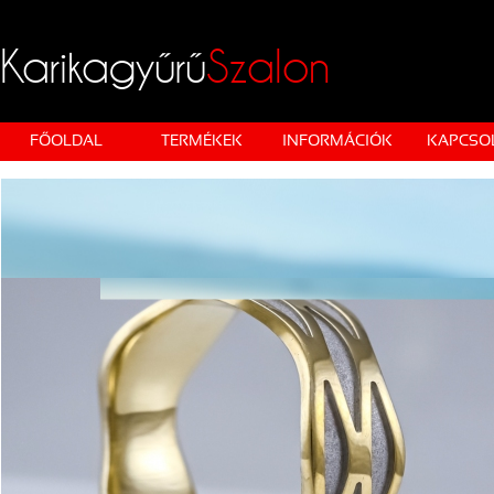
Karikagyűrű
Szalon
FŐOLDAL
TERMÉKEK
INFORMÁCIÓK
KAPCSO