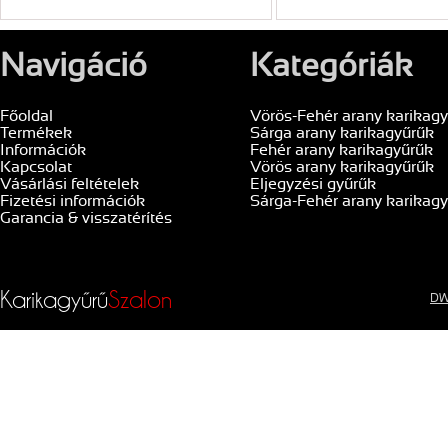
Navigáció
Kategóriák
Főoldal
Vörös-Fehér arany karikag
Termékek
Sárga arany karikagyűrűk
Információk
Fehér arany karikagyűrűk
Kapcsolat
Vörös arany karikagyűrűk
Vásárlási feltételek
Eljegyzési gyűrűk
Fizetési információk
Sárga-Fehér arany karikag
Garancia & visszatérítés
Karikagyűrű
Szalon
DW