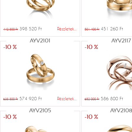
398 520 Ft
Részletek...
451 260 Ft
442 800 Ft
501 400 Ft
AYV2101
AYV2117
-10 %
-10 %
574 920 Ft
Részletek...
586 800 Ft
638 800 Ft
652 000 Ft
AYV2105
AYV210
-10 %
-10 %