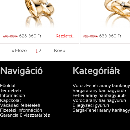
628 560 Ft
Részletek...
655 560 Ft
698 400 Ft
728 400 Ft
« Előző
1
2
Köv »
Navigáció
Kategóriák
Főoldal
Vörös-Fehér arany karikag
Termékek
Sárga arany karikagyűrűk
Információk
Fehér arany karikagyűrűk
Kapcsolat
Vörös arany karikagyűrűk
Vásárlási feltételek
Eljegyzési gyűrűk
Fizetési információk
Sárga-Fehér arany karikag
Garancia & visszatérítés