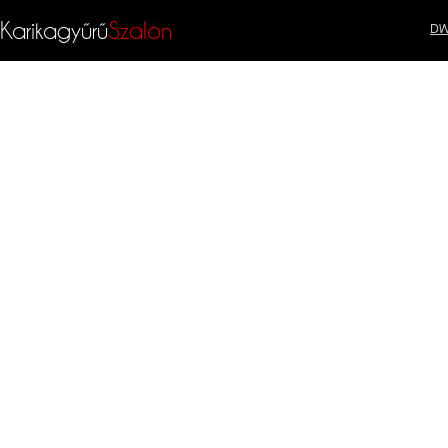
Karikagyűrű
Szalon
DW