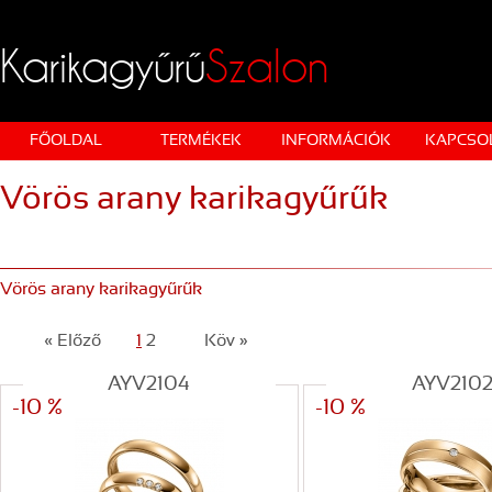
Karikagyűrű
Szalon
FŐOLDAL
TERMÉKEK
INFORMÁCIÓK
KAPCSO
Vörös arany karikagyűrűk
Vörös arany karikagyűrűk
« Előző
1
2
Köv »
AYV2104
AYV210
-10 %
-10 %