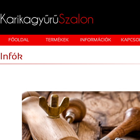
Karikagyűrű
Szalon
FŐOLDAL
TERMÉKEK
INFORMÁCIÓK
KAPCSO
Infók