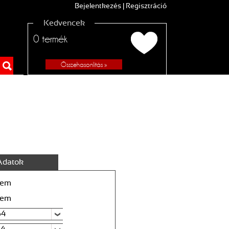
Bejelentkezés
|
Regisztráció
Kedvencek
0
termék
Összehasonlítás »
Adatok
em
em
64