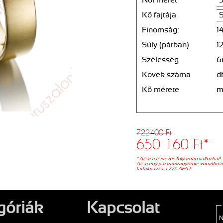
Női méret
Kő fajtája
Finomság:
1
Súly (párban)
1
Szélesség
6
Kövek száma
d
Kő mérete
722400 Ft
650 160 Ft
*
* Az ár a tervezés folyamán változhat!
Az ár egy pár karikagyűrűre vonatkozi
tartalmazza a 27% ÁFA-t.
góriák
Kapcsolat
N