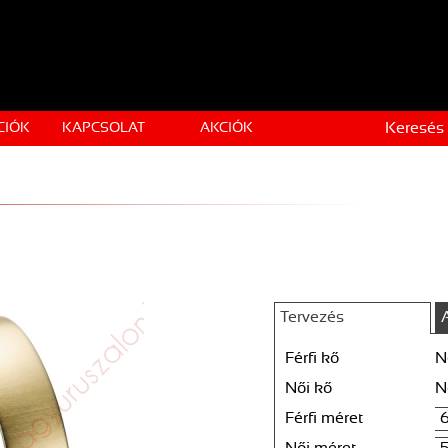
Keresés
CIÓK
KAPCSOLAT
AKCIÓK
Tervezés
Férfi kő
N
Női kő
N
Férfi méret