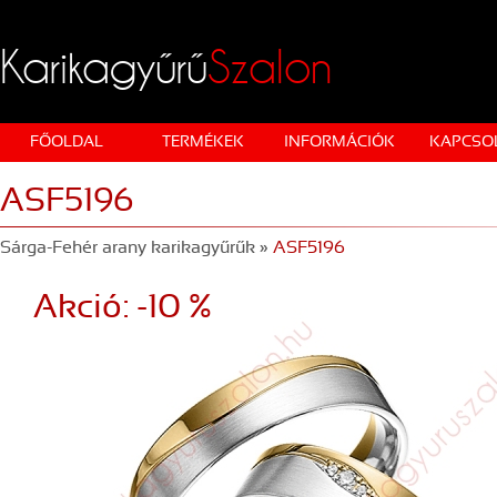
Karikagyűrű
Szalon
FŐOLDAL
TERMÉKEK
INFORMÁCIÓK
KAPCSO
ASF5196
Sárga-Fehér arany karikagyűrűk
»
ASF5196
Akció: -10 %