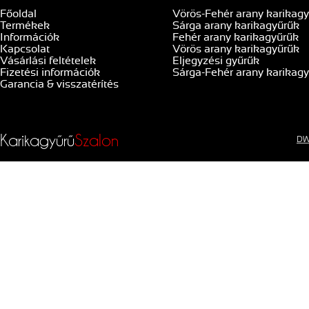
Főoldal
Vörös-Fehér arany karikag
Termékek
Sárga arany karikagyűrűk
Információk
Fehér arany karikagyűrűk
Kapcsolat
Vörös arany karikagyűrűk
Vásárlási feltételek
Eljegyzési gyűrűk
Fizetési információk
Sárga-Fehér arany karikag
Garancia & visszatérítés
Karikagyűrű
Szalon
DW